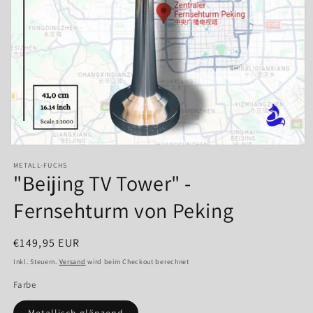
Medien
1
METALL-FUCHS
in
"Beijing TV Tower" -
Modal
öffnen
Fernsehturm von Peking
Normaler
€149,95 EUR
Preis
Inkl. Steuern.
Versand
wird beim Checkout berechnet
Farbe
Metallisch glänzend