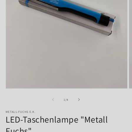
Medien
M
1
2
in
in
von
1
/
4
Modal
M
öffnen
ö
METALL-FUCHS E.K.
LED-Taschenlampe "Metall
Fuchs"