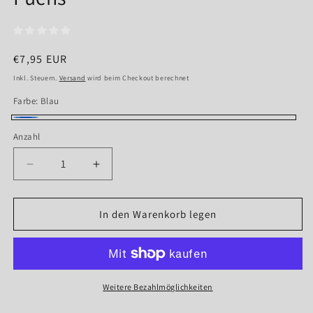
Normaler
€7,95 EUR
Preis
Inkl. Steuern.
Versand
wird beim Checkout berechnet
Farbe:
Blau
Blau
Anzahl
Anzahl
Verringere
Erhöhe
die
die
Menge
Menge
für
für
In den Warenkorb legen
LED-
LED-
Taschenlampe
Taschenlampe
&quot;Metall
&quot;Metall
Fuchs&quot;
Fuchs&quot;
Weitere Bezahlmöglichkeiten