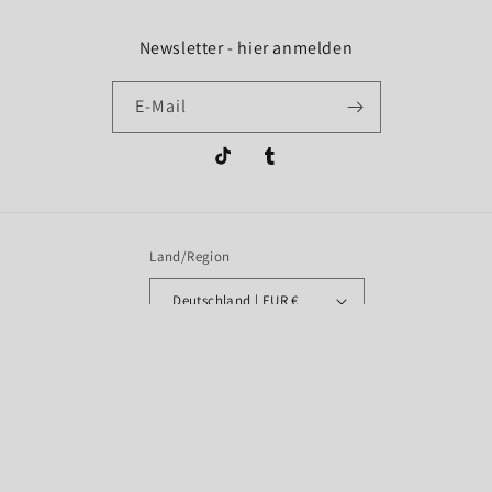
Newsletter - hier anmelden
E-Mail
TikTok
Tumblr
Land/Region
Deutschland | EUR €
Zahlungsmethoden
© 2026,
Metall-Fuchs e.K.
Powered by Shopify
Datenschutzerklärung