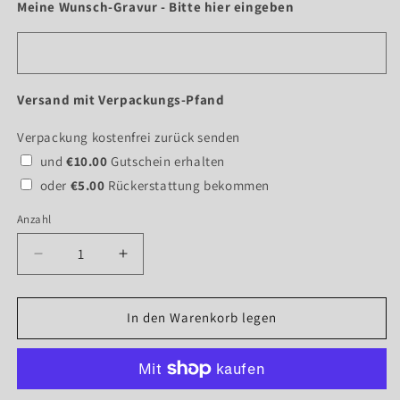
Meine Wunsch-Gravur - Bitte hier eingeben
Versand mit Verpackungs-Pfand
Verpackung kostenfrei zurück senden
und
€10.00
Gutschein erhalten
oder
€5.00
Rückerstattung bekommen
Anzahl
Verringere
Erhöhe
die
die
Menge
Menge
für
für
In den Warenkorb legen
&quot;TianTa
&quot;TianTa
TV-
TV-
Tower&quot;
Tower&quot;
-
-