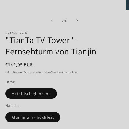
in
Modal
M
öffnen
2
in
von
1
/
8
M
ö
METALL-FUCHS
"TianTa TV-Tower" -
Fernsehturm von Tianjin
Normaler
€149,95 EUR
Preis
Inkl. Steuern.
Versand
wird beim Checkout berechnet
Farbe
Metallisch glänzend
Material
Aluminium - hochfest