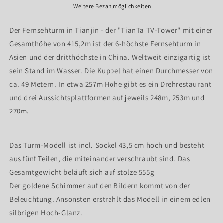
Fernsehturm
Fernsehturm
Weitere Bezahlmöglichkeiten
von
von
Tianjin
Tianjin
Der Fernsehturm in Tianjin - der "TianTa TV-Tower" mit einer
Gesamthöhe von 415,2m ist der 6-höchste Fernsehturm in
Asien und der dritthöchste in China. Weltweit einzigartig ist
sein Stand im Wasser. Die Kuppel hat einen Durchmesser von
ca. 49 Metern. In etwa 257m Höhe gibt es ein Drehrestaurant
und drei Aussichtsplattformen auf jeweils 248m, 253m und
270m.
Das Turm-Modell ist incl. Sockel 43,5 cm hoch und besteht
aus fünf Teilen, die miteinander verschraubt sind. Das
Gesamtgewicht beläuft sich auf stolze 555g
Der goldene Schimmer auf den Bildern kommt von der
Beleuchtung. Ansonsten erstrahlt das Modell in einem edlen
silbrigen Hoch-Glanz.