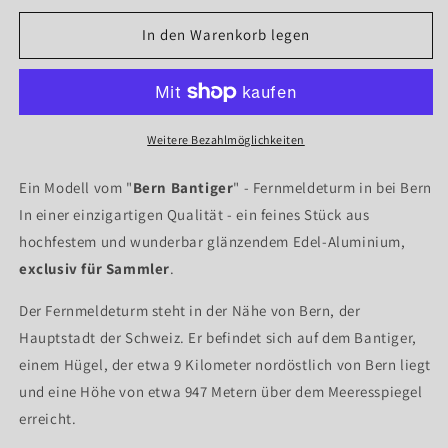
Menge
Menge
für
für
In den Warenkorb legen
Der
Der
&quot;Bantiger&quot;
&quot;Bantiger&quot;
-
-
Fernmeldeturm
Fernmeldeturm
von
von
Weitere Bezahlmöglichkeiten
Bern
Bern
Ein Modell vom "
Bern Bantiger
" - Fernmeldeturm in bei Bern
In einer einzigartigen Qualität - ein feines Stück aus
hochfestem und wunderbar glänzendem Edel-Aluminium,
exclusiv für Sammler
.
Der Fernmeldeturm steht in der Nähe von Bern, der
Hauptstadt der Schweiz. Er befindet sich auf dem Bantiger,
einem Hügel, der etwa 9 Kilometer nordöstlich von Bern liegt
und eine Höhe von etwa 947 Metern über dem Meeresspiegel
erreicht.