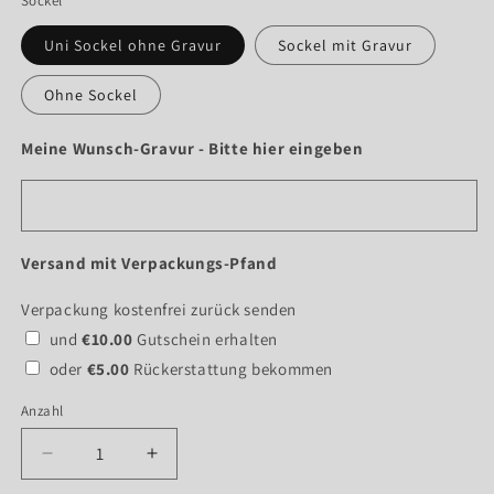
Sockel
Uni Sockel ohne Gravur
Sockel mit Gravur
Ohne Sockel
Meine Wunsch-Gravur - Bitte hier eingeben
Versand mit Verpackungs-Pfand
Verpackung kostenfrei zurück senden
und
€10.00
Gutschein erhalten
oder
€5.00
Rückerstattung bekommen
Anzahl
Verringere
Erhöhe
die
die