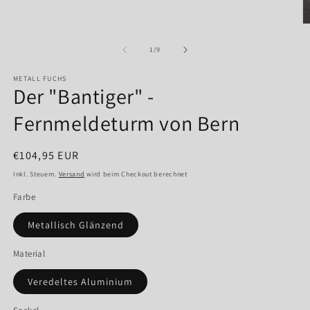
in
Modal
M
öffnen
2
in
von
1
/
9
M
ö
METALL FUCHS
Der "Bantiger" -
Fernmeldeturm von Bern
Normaler
€104,95 EUR
Preis
Inkl. Steuern.
Versand
wird beim Checkout berechnet
Farbe
Metallisch Glänzend
Material
Veredeltes Aluminium