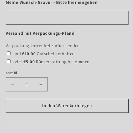
Meine Wunsch-Gravur - Bitte hier eingeben
Versand mit Verpackungs-Pfand
Verpackung kostenfrei zurück senden
und
€10.00
Gutschein erhalten
oder
€5.00
Rückerstattung bekommen
Anzahl
Verringere
Erhöhe
die
die
Menge
Menge
für
für
In den Warenkorb legen
Der
Der
&quot;Olympiaturm&quot;
&quot;Olympiaturm&quot;
-
-
Fernsehturm
Fernsehturm