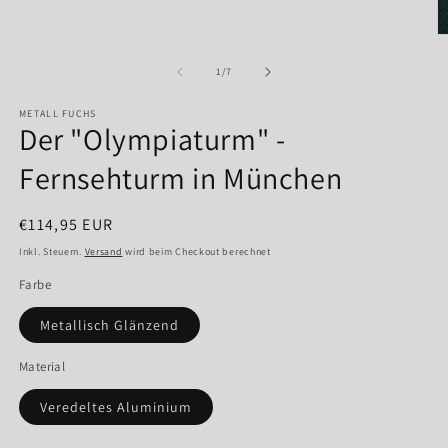
in
Modal
M
öffnen
2
in
von
1
/
7
M
ö
METALL FUCHS
Der "Olympiaturm" -
Fernsehturm in München
Normaler
€114,95 EUR
Preis
Inkl. Steuern.
Versand
wird beim Checkout berechnet
Farbe
Metallisch Glänzend
Material
Veredeltes Aluminium