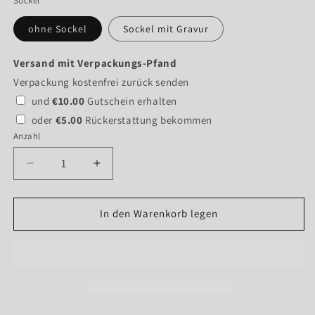
Sockel
ohne Sockel
Sockel mit Gravur
Versand mit Verpackungs-Pfand
Verpackung kostenfrei zurück senden
und
€10.00
Gutschein erhalten
oder
€5.00
Rückerstattung bekommen
Anzahl
Verringere
Erhöhe
die
die
Menge
Menge
für
für
In den Warenkorb legen
&quot;Sydney
&quot;Sydney
Eye
Eye
Tower&quot;
Tower&quot;
-
-
Fernsehturm
Fernsehturm
von
von