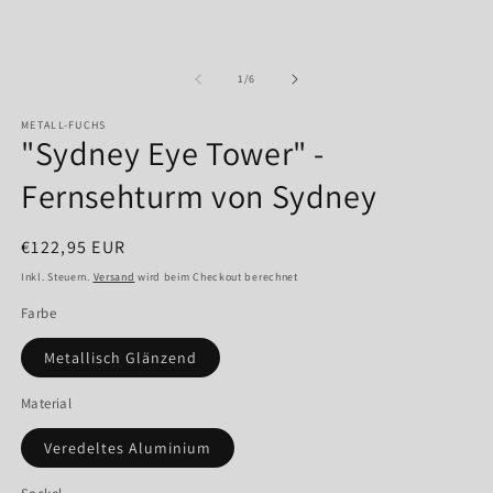
in
Modal
öffnen
von
1
/
6
METALL-FUCHS
"Sydney Eye Tower" -
Fernsehturm von Sydney
Normaler
€122,95 EUR
Preis
Inkl. Steuern.
Versand
wird beim Checkout berechnet
Farbe
Metallisch Glänzend
Material
Veredeltes Aluminium